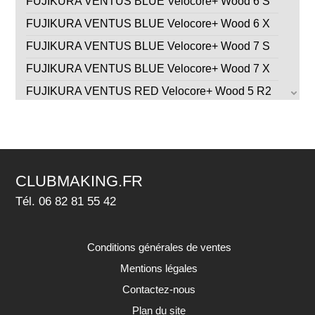
FUJIKURA VENTUS BLUE Velocore+ Wood 6 S
FUJIKURA VENTUS BLUE Velocore+ Wood 6 X
FUJIKURA VENTUS BLUE Velocore+ Wood 7 S
FUJIKURA VENTUS BLUE Velocore+ Wood 7 X
FUJIKURA VENTUS RED Velocore+ Wood 5 R2
FUJIKURA VENTUS RED Velocore+ Wood 5 R
FUJIKURA VENTUS RED Velocore+ Wood 5 S
FUJIKURA VENTUS RED Velocore+ Wood 6 R
CLUBMAKING.FR
FUJIKURA VENTUS RED Velocore+ Wood 6 S
Tél. 06 82 81 55 42
FUJIKURA VENTUS RED Velocore+ Wood 6 X
GRAPHITE DESIGN TOUR AD CQ Wood 4 R2
Conditions générales de ventes
GRAPHITE DESIGN TOUR AD CQ Wood 5 R1
Mentions légales
GRAPHITE DESIGN TOUR AD CQ Wood 6 S
Contactez-nous
GRAPHITE DESIGN TOUR AD CQ Wood 7 X
Plan du site