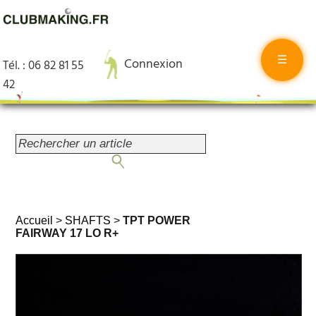
☰
Connexion
Tél. : 06 82 81 55
42
Accueil
>
SHAFTS
>
TPT POWER
FAIRWAY 17 LO R+