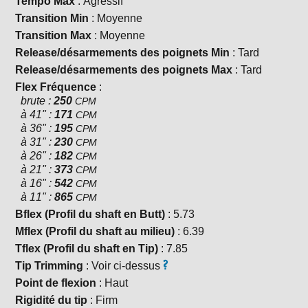
Tempo Max
: Agressif
Transition Min
: Moyenne
Transition Max
: Moyenne
Release/désarmements des poignets Min
: Tard
Release/désarmements des poignets Max
: Tard
Flex Fréquence
:
brute :
250
CPM
à 41" :
171
CPM
à 36" :
195
CPM
à 31" :
230
CPM
à 26" :
182
CPM
à 21" :
373
CPM
à 16" :
542
CPM
à 11" :
865
CPM
Bflex (Profil du shaft en Butt)
: 5.73
Mflex (Profil du shaft au milieu)
: 6.39
Tflex (Profil du shaft en Tip)
: 7.85
Tip Trimming
: Voir ci-dessus
Point de flexion
: Haut
Rigidité du tip
: Firm