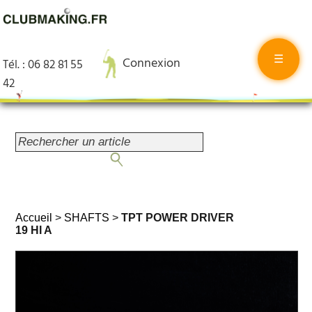
☰
Connexion
Tél. : 06 82 81 55
42
Accueil
>
SHAFTS
>
TPT POWER DRIVER
19 HI A