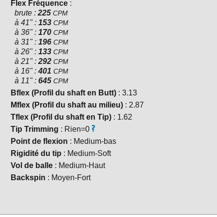
Flex Fréquence
:
brute :
225
CPM
à 41" :
153
CPM
à 36" :
170
CPM
à 31" :
196
CPM
à 26" :
133
CPM
à 21" :
292
CPM
à 16" :
401
CPM
à 11" :
645
CPM
Bflex (Profil du shaft en Butt)
: 3.13
Mflex (Profil du shaft au milieu)
: 2.87
Tflex (Profil du shaft en Tip)
: 1.62
Tip Trimming
: Rien=0
Point de flexion
: Medium-bas
Rigidité du tip
: Medium-Soft
Vol de balle
: Medium-Haut
Backspin
: Moyen-Fort