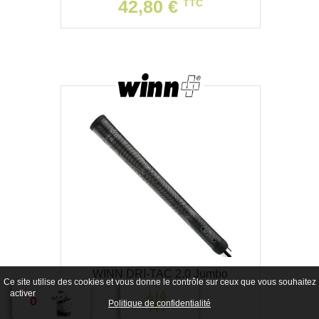
42,80 €
TTC
WINN DRI-TAC 2.0 Jumbo
Ce site utilise des cookies et vous donne le contrôle sur ceux que vous souhaitez
Tout accepter
Continuer sans accepter
Paramétrer mes choix
activer
0
Politique de confidentialité