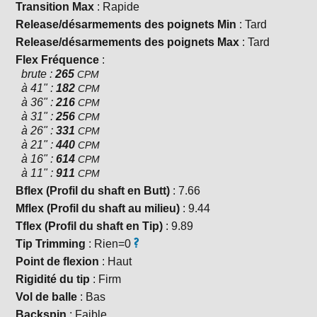
Transition Max
: Rapide
Release/désarmements des poignets Min
: Tard
Release/désarmements des poignets Max
: Tard
Flex Fréquence
:
brute :
265
CPM
à 41" :
182
CPM
à 36" :
216
CPM
à 31" :
256
CPM
à 26" :
331
CPM
à 21" :
440
CPM
à 16" :
614
CPM
à 11" :
911
CPM
Bflex (Profil du shaft en Butt)
: 7.66
Mflex (Profil du shaft au milieu)
: 9.44
Tflex (Profil du shaft en Tip)
: 9.89
Tip Trimming
: Rien=0
Point de flexion
: Haut
Rigidité du tip
: Firm
Vol de balle
: Bas
Backspin
: Faible