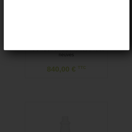
PXG 0311 Gen1 Black/Noir
4/5/6/7/8/9/PW Ancien modèle/Têtes
neuves
840,00 €
TTC