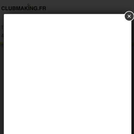
☰
Connexion
Tél. : 06 82 81 55
42
Réalisez vos clubs de golf sur
mesure
Type de club * :
Vous êtes :
Votre index :