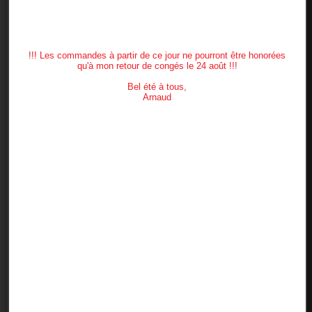
GOLF PRIDE CP2 PRO Standard
!!! Les commandes à partir de ce jour ne pourront être honorées
qu'à mon retour de congés le 24 août !!!
Bel été à tous,
Arnaud
15,80 €
TTC