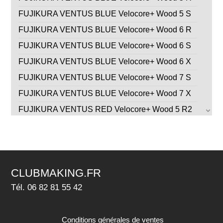
FUJIKURA VENTUS BLUE Velocore+ Wood 5 S
FUJIKURA VENTUS BLUE Velocore+ Wood 6 R
FUJIKURA VENTUS BLUE Velocore+ Wood 6 S
FUJIKURA VENTUS BLUE Velocore+ Wood 6 X
FUJIKURA VENTUS BLUE Velocore+ Wood 7 S
FUJIKURA VENTUS BLUE Velocore+ Wood 7 X
FUJIKURA VENTUS RED Velocore+ Wood 5 R2
FUJIKURA VENTUS RED Velocore+ Wood 5 R
FUJIKURA VENTUS RED Velocore+ Wood 5 S
FUJIKURA VENTUS RED Velocore+ Wood 6 R
CLUBMAKING.FR
FUJIKURA VENTUS RED Velocore+ Wood 6 S
Tél. 06 82 81 55 42
FUJIKURA VENTUS RED Velocore+ Wood 6 X
GRAPHITE DESIGN TOUR AD CQ Wood 4 R2
Conditions générales de ventes
GRAPHITE DESIGN TOUR AD CQ Wood 5 R1