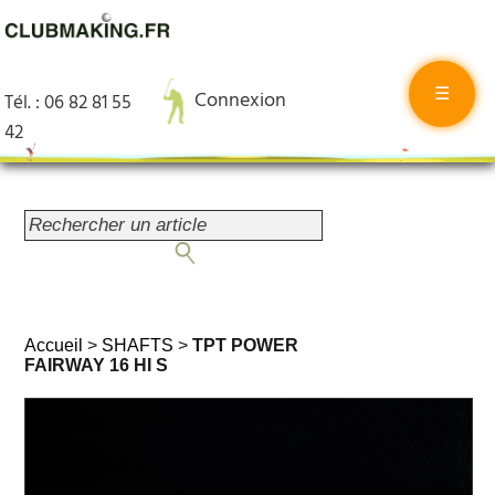
☰
Connexion
Tél. : 06 82 81 55
42
Accueil
>
SHAFTS
>
TPT POWER
FAIRWAY 16 HI S