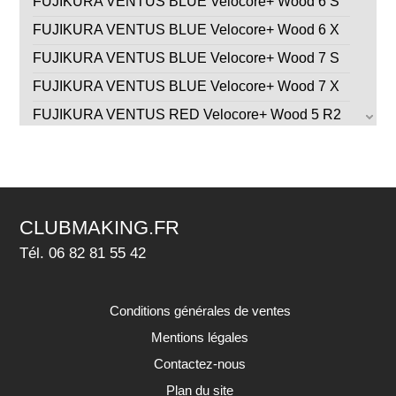
FUJIKURA VENTUS BLUE Velocore+ Wood 6 S
FUJIKURA VENTUS BLUE Velocore+ Wood 6 X
FUJIKURA VENTUS BLUE Velocore+ Wood 7 S
FUJIKURA VENTUS BLUE Velocore+ Wood 7 X
FUJIKURA VENTUS RED Velocore+ Wood 5 R2
FUJIKURA VENTUS RED Velocore+ Wood 5 R
FUJIKURA VENTUS RED Velocore+ Wood 5 S
FUJIKURA VENTUS RED Velocore+ Wood 6 R
CLUBMAKING.FR
FUJIKURA VENTUS RED Velocore+ Wood 6 S
Tél. 06 82 81 55 42
FUJIKURA VENTUS RED Velocore+ Wood 6 X
GRAPHITE DESIGN TOUR AD CQ Wood 4 R2
Conditions générales de ventes
GRAPHITE DESIGN TOUR AD CQ Wood 5 R1
Mentions légales
GRAPHITE DESIGN TOUR AD CQ Wood 6 S
Contactez-nous
GRAPHITE DESIGN TOUR AD CQ Wood 7 X
Plan du site