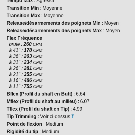
Tempo Max
: Agressif
Transition Min
: Moyenne
Transition Max
: Moyenne
Release/désarmements des poignets Min
: Moyen
Release/désarmements des poignets Max
: Moyen
Flex Fréquence
:
brute :
260
CPM
à 41" :
178
CPM
à 36" :
203
CPM
à 31" :
234
CPM
à 26" :
281
CPM
à 21" :
355
CPM
à 16" :
486
CPM
à 11" :
755
CPM
Bflex (Profil du shaft en Butt)
: 6.64
Mflex (Profil du shaft au milieu)
: 6.07
Tflex (Profil du shaft en Tip)
: 4.99
Tip Trimming
: Voir ci-dessus
Point de flexion
: Medium
Rigidité du tip
: Medium