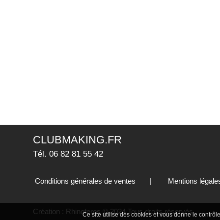
CLUBMAKING.FR
Tél. 06 82 81 55 42
Conditions générales de ventes
|
Mentions légale
Création :
Rhinoferos
© 2024 Tous droits réservés
Ce site utilise des cookies et vous donne le contrô