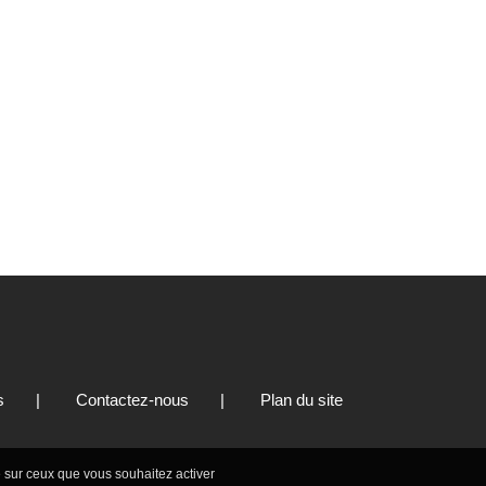
s
|
Contactez-nous
|
Plan du site
Tout accepter
Continuer sans accepter
le sur ceux que vous souhaitez activer