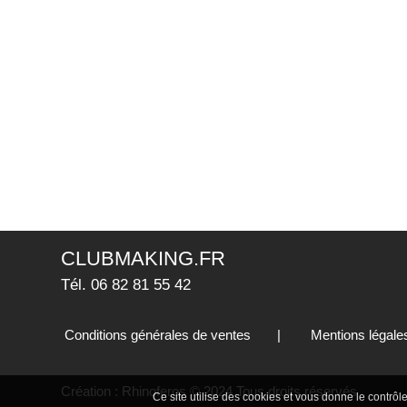
CLUBMAKING.FR
Tél. 06 82 81 55 42
Conditions générales de ventes
|
Mentions légale
Création :
Rhinoferos
© 2024 Tous droits réservés
Ce site utilise des cookies et vous donne le contrô