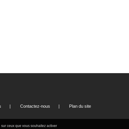
s
|
Contactez-nous
|
Plan du site
Tout accepter
Continuer sans accepter
le sur ceux que vous souhaitez activer